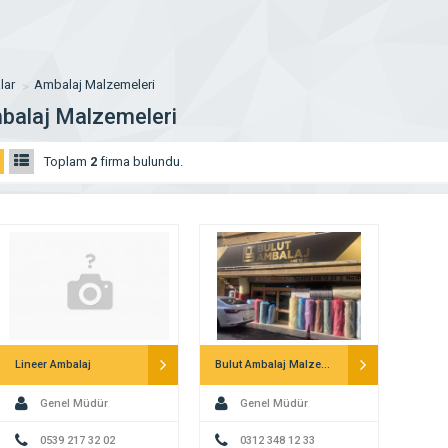
lar
Ambalaj Malzemeleri
balaj Malzemeleri
Toplam
2
firma bulundu.
Lineer Ambalaj
Bulut Ambalaj Malzemeleri
Genel Müdür
Genel Müdür
0539 217 32 02
0312 348 12 33