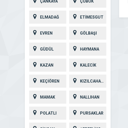
ÇANKAYA
ÇUBUK
ELMADAĞ
ETİMESGUT
EVREN
GÖLBAŞI
GÜDÜL
HAYMANA
KAZAN
KALECİK
KEÇİÖREN
KIZILCAHAMAM
MAMAK
NALLIHAN
POLATLI
PURSAKLAR