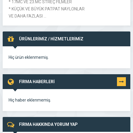
* 17MC.VE 23.MC STREÇ FILMLER
* KÜÇÜK VE BÜYÜK PATPAT NAYLONLAR
VE DAHA FAZLASI …
ÜRÜNLERİMİZ / HİZMETLERİMİZ
Hiç ürün eklenmemiş.
FİRMA HABERLERİ
TÜMÜNÜ
GÖR
Hiç haber eklenmemiş.
FİRMA HAKKINDA YORUM YAP