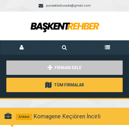
pursaklarburada@gmail.com
FİRMANI EKLE
TÜM FİRMALAR
Komagene Keçiören İncirli
Ankara