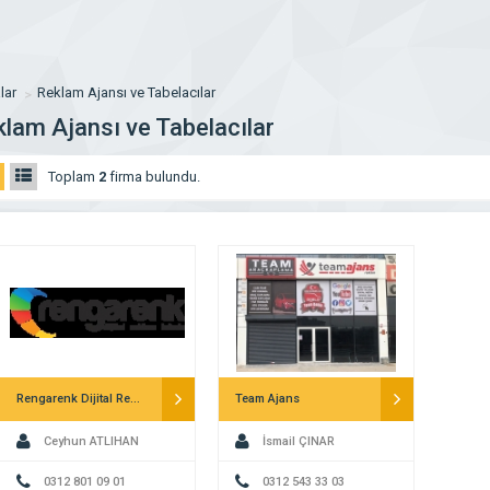
lar
Reklam Ajansı ve Tabelacılar
lam Ajansı ve Tabelacılar
Toplam
2
firma bulundu.
Rengarenk Dijital Reklam
Team Ajans
Ceyhun ATLIHAN
İsmail ÇINAR
0312 801 09 01
0312 543 33 03