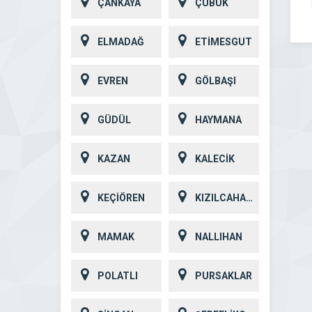
ÇANKAYA
ÇUBUK
ELMADAĞ
ETİMESGUT
EVREN
GÖLBAŞI
GÜDÜL
HAYMANA
KAZAN
KALECİK
KEÇİÖREN
KIZILCAHAMAM
MAMAK
NALLIHAN
POLATLI
PURSAKLAR