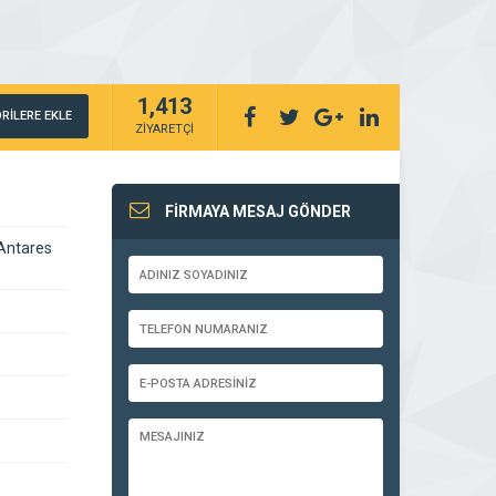
1,413
RİLERE EKLE
ZİYARETÇİ
FİRMAYA MESAJ GÖNDER
 Antares