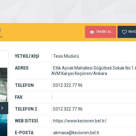
u
TAKİBE AL
FAVO
zu
YETKİLİ KİŞİ
:
Tesis Müdürü
ADRES
:
Etlik Ayvalı Mahallesi Söğütbeli Sokak No:1
AVM Karşısı Keçiören/Ankara
TELEFON
:
0312 322 77 96
FAX
:
TELEFON 2
:
0312 322 77 96
WEB SİTESİ
:
https://www.kecioren.bel.tr/
E-POSTA
:
akmasa@kecioren.bel.tr