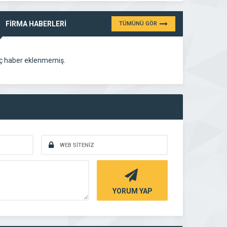
FİRMA HABERLERİ
TÜMÜNÜ GÖR
ç haber eklenmemiş.
YORUM YAP