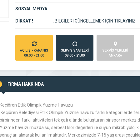
SOSYAL MEDYA
:
DİKKAT !
:
BİLGİLERİ GÜNCELLEMEK İÇİN TIKLAYINIZ!
AÇILIŞ - KAPANIŞ
SERVİS SAATLERİ
SERVİS YERLERİ
08:00 - 21:00
08:00 - 21:00
ANKARA
FİRMA HAKKINDA
Keçiören Etlik Olimpik Yüzme Havuzu
Keçiören Belediyesi Etlik Olimpik Yüzme havuzu farklı kategorilerde fe
birbirinden farklı aktiviteleri tek çatı altında buluşturan bir spor merkezidi
Yüzme havuzumuzda su, serbest klor değerleri ile suyun mikrobiyolojik öze
sonuçları alınarak kullanılmaktadır. Merkezimizde 7-15 yaş arası çocukl