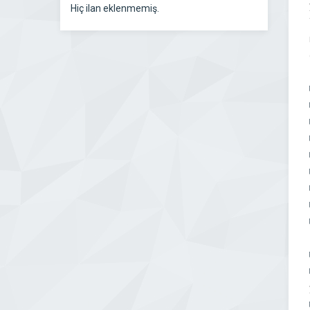
Hiç ilan eklenmemiş.