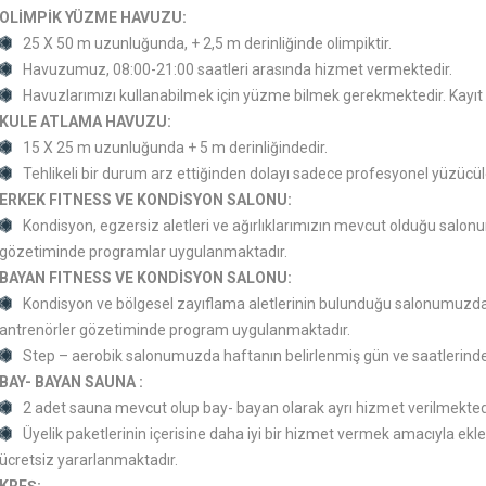
OLİMPİK YÜZME HAVUZU:
25 X 50 m uzunluğunda, + 2,5 m derinliğinde olimpiktir.
Havuzumuz, 08:00-21:00 saatleri arasında hizmet vermektedir.
Havuzlarımızı kullanabilmek için yüzme bilmek gerekmektedir. Kayı
KULE ATLAMA HAVUZU:
15 X 25 m uzunluğunda + 5 m derinliğindedir.
Tehlikeli bir durum arz ettiğinden dolayı sadece profesyonel yüzücül
ERKEK FITNESS VE KONDİSYON SALONU:
Kondisyon, egzersiz aletleri ve ağırlıklarımızın mevcut olduğu salo
gözetiminde programlar uygulanmaktadır.
BAYAN FITNESS VE KONDİSYON SALONU:
Kondisyon ve bölgesel zayıflama aletlerinin bulunduğu salonumuzda
antrenörler gözetiminde program uygulanmaktadır.
Step – aerobik salonumuzda haftanın belirlenmiş gün ve saatlerinde
BAY- BAYAN SAUNA :
2 adet sauna mevcut olup bay- bayan olarak ayrı hizmet verilmekted
Üyelik paketlerinin içerisine daha iyi bir hizmet vermek amacıyla e
ücretsiz yararlanmaktadır.