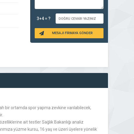
3+4 = ?
MESAJI FİRMAYA GÖNDER
rah bir ortamda spor yapma zevkine varılabilecek,
r.
lliklerine ait testler Sağlık Bakanlığı analiz
arımıza yüzme kursu, 16 yaş ve üzeri üyelere yönelik