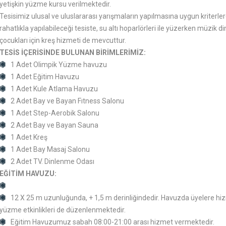
yetişkin yüzme kursu verilmektedir.
Tesisimiz ulusal ve uluslararası yarışmaların yapılmasına uygun kriterler
rahatlıkla yapılabileceği tesiste, su altı hoparlörleri ile yüzerken müz
çocukları için kreş hizmeti de mevcuttur.
TESİS İÇERİSİNDE BULUNAN BİRİMLERİMİZ:
1 Adet Olimpik Yüzme havuzu
1 Adet Eğitim Havuzu
1 Adet Kule Atlama Havuzu
2 Adet Bay ve Bayan Fıtness Salonu
1 Adet Step-Aerobik Salonu
2 Adet Bay ve Bayan Sauna
1 Adet Kreş
1 Adet Bay Masaj Salonu
2 Adet TV. Dinlenme Odası
EĞİTİM HAVUZU:
12 X 25 m uzunluğunda, + 1,5 m derinliğindedir. Havuzda üyelere hi
yüzme etkinlikleri de düzenlenmektedir.
Eğitim Havuzumuz sabah 08:00-21:00 arası hizmet vermektedir.