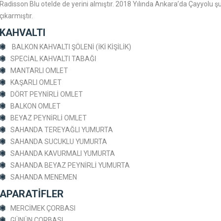
Radisson Blu otelde de yerini almıştır. 2018 Yılında Ankara’da Çayyolu 
çıkarmıştır.
KAHVALTI
BALKON KAHVALTI ŞÖLENİ (İKİ KİŞİLİK)
SPECİAL KAHVALTI TABAĞI
MANTARLI OMLET
KAŞARLI OMLET
DÖRT PEYNİRLİ OMLET
BALKON OMLET
BEYAZ PEYNİRLİ OMLET
SAHANDA TEREYAĞLI YUMURTA
SAHANDA SUCUKLU YUMURTA
SAHANDA KAVURMALI YUMURTA
SAHANDA BEYAZ PEYNİRLİ YUMURTA
SAHANDA MENEMEN
APARATİFLER
MERCİMEK ÇORBASI
GÜNÜN ÇORBASI