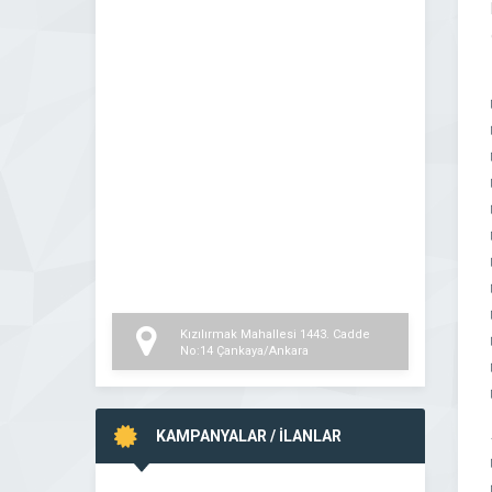
Kızılırmak Mahallesi 1443. Cadde
No:14 Çankaya/Ankara
KAMPANYALAR / İLANLAR