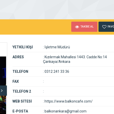
TAKİBE AL
FAVO
YETKİLİ KİŞİ
:
İşletme Müdürü
ADRES
:
Kızılırmak Mahallesi 1443. Cadde No:14
Çankaya/Ankara
TELEFON
:
0312 241 33 36
FAX
:
TELEFON 2
:
WEB SİTESİ
:
https://www.balkoncafe.com/
E-POSTA
:
balkonankara@gmail.com