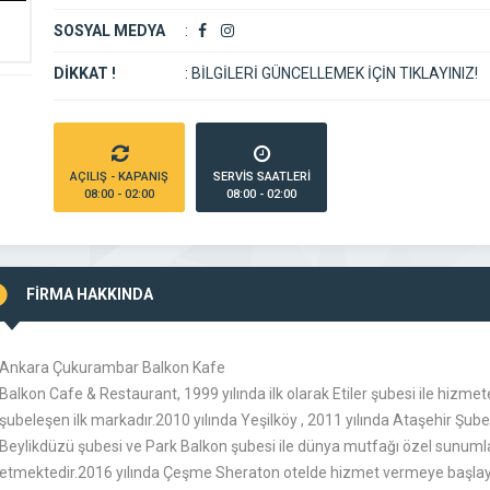
SOSYAL MEDYA
:
DİKKAT !
:
BİLGİLERİ GÜNCELLEMEK İÇİN TIKLAYINIZ!
AÇILIŞ - KAPANIŞ
SERVİS SAATLERİ
08:00 - 02:00
08:00 - 02:00
FİRMA HAKKINDA
Ankara Çukurambar Balkon Kafe
Balkon Cafe & Restaurant, 1999 yılında ilk olarak Etiler şubesi ile hizmet
şubeleşen ilk markadır.2010 yılında Yeşilköy , 2011 yılında Ataşehir Şube
Beylikdüzü şubesi ve Park Balkon şubesi ile dünya mutfağı özel sunu
etmektedir.2016 yılında Çeşme Sheraton otelde hizmet vermeye başlayan