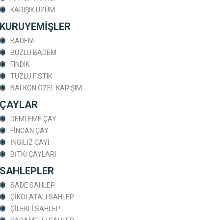
KARIŞIK ÜZÜM
KURUYEMİŞLER
BADEM
BUZLU BADEM
FINDIK
TUZLU FISTIK
BALKON ÖZEL KARIŞIM
ÇAYLAR
DEMLEME ÇAY
FİNCAN ÇAY
İNGİLİZ ÇAYI
BİTKİ ÇAYLARI
SAHLEPLER
SADE SAHLEP
ÇİKOLATALI SAHLEP
ÇİLEKLİ SAHLEP