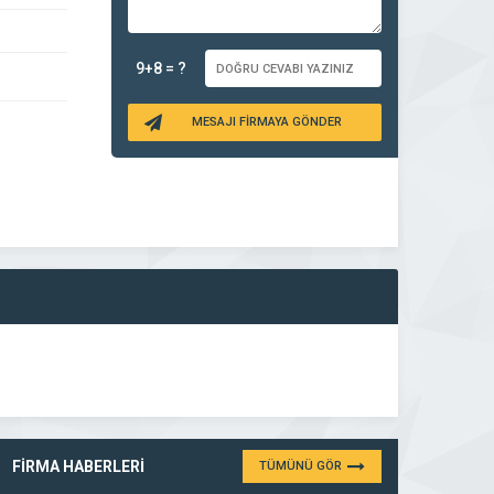
9+8 = ?
MESAJI FİRMAYA GÖNDER
FİRMA HABERLERİ
TÜMÜNÜ GÖR