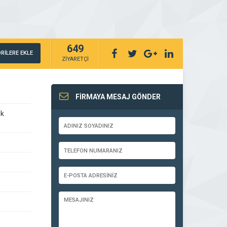
649
RİLERE EKLE
ZİYARETÇİ
FİRMAYA MESAJ GÖNDER
ik