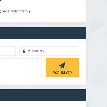
ç haber eklenmemiş.
YORUM YAP