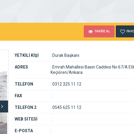
TAKİBE AL
FAVO
YETKİLİ KİŞİ
:
Durak Başkanı
ADRES
:
Emrah Mahallesi Basın Caddesi No:67/A Etl
Keçiören/Ankara
TELEFON
:
0312 325 11 12
FAX
:
TELEFON 2
:
0545 625 11 12
WEB SİTESİ
:
E-POSTA
: