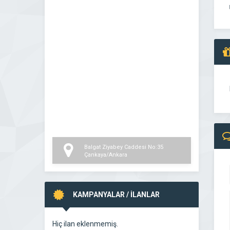
Balgat Ziyabey Caddesi No:35
Çankaya/Ankara
KAMPANYALAR / İLANLAR
Hiç ilan eklenmemiş.