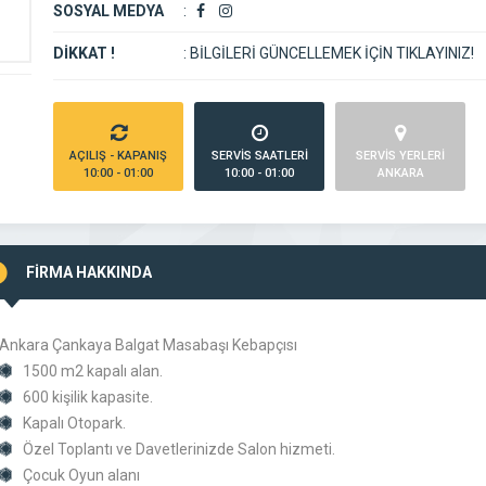
SOSYAL MEDYA
:
DİKKAT !
:
BİLGİLERİ GÜNCELLEMEK İÇİN TIKLAYINIZ!
AÇILIŞ - KAPANIŞ
SERVİS SAATLERİ
SERVİS YERLERİ
10:00 - 01:00
10:00 - 01:00
ANKARA
FİRMA HAKKINDA
Ankara Çankaya Balgat Masabaşı Kebapçısı
1500 m2 kapalı alan.
600 kişilik kapasite.
Kapalı Otopark.
Özel Toplantı ve Davetlerinizde Salon hizmeti.
Çocuk Oyun alanı