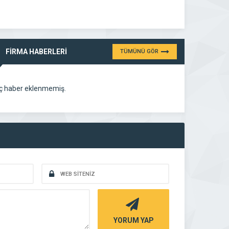
FİRMA HABERLERİ
TÜMÜNÜ GÖR
ç haber eklenmemiş.
YORUM YAP