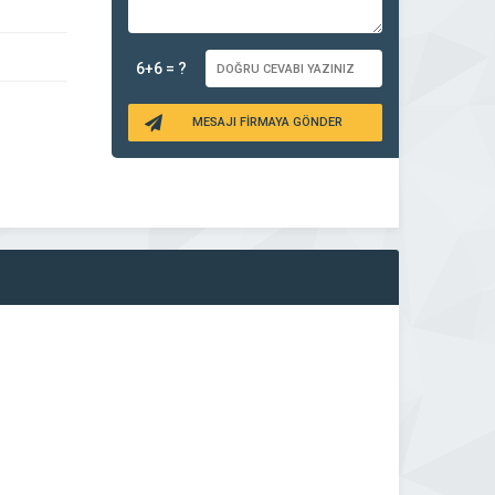
6+6 = ?
MESAJI FİRMAYA GÖNDER