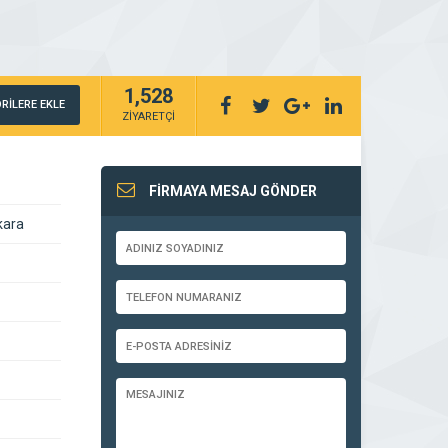
1,528
RİLERE EKLE
ZİYARETÇİ
FİRMAYA MESAJ GÖNDER
kara