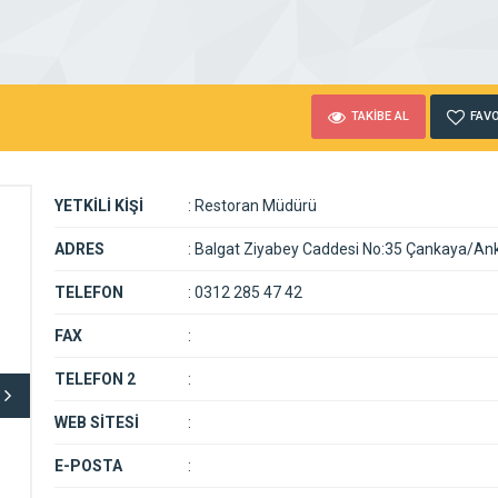
TAKİBE AL
FAVO
YETKİLİ KİŞİ
:
Restoran Müdürü
ADRES
:
Balgat Ziyabey Caddesi No:35 Çankaya/An
TELEFON
:
0312 285 47 42
FAX
:
TELEFON 2
:
WEB SİTESİ
:
E-POSTA
: