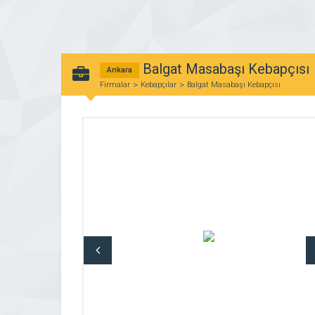
Balgat Masabaşı Kebapçısı
Ankara
Firmalar
Kebapçılar
Balgat Masabaşı Kebapçısı